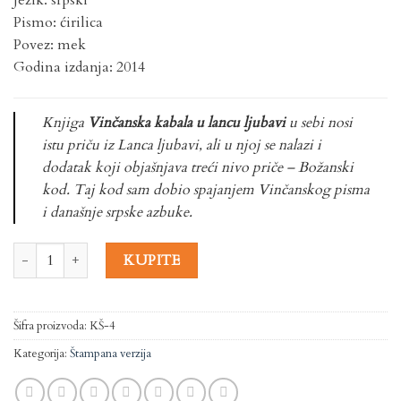
Jezik: srpski
Pismo: ćirilica
Povez: mek
Godina izdanja: 2014
Knjiga
Vinčanska kabala u lancu ljubavi
u sebi nosi
istu priču iz Lanca ljubavi, ali u njoj se nalazi i
dodatak koji objašnjava treći nivo priče – Božanski
kod. Taj kod sam dobio spajanjem Vinčanskog pisma
i današnje srpske azbuke.
Količina
KUPITE
Šifra proizvoda:
KŠ-4
Kategorija:
Štampana verzija