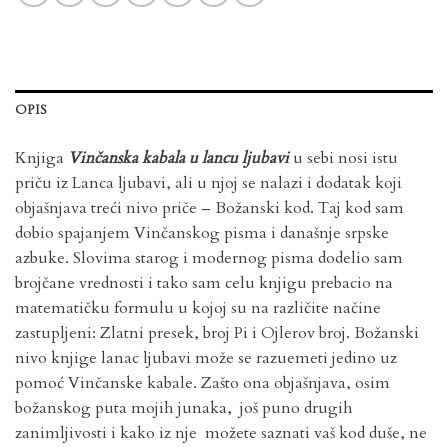
OPIS
Knjiga
Vinčanska kabala u lancu ljubavi
u sebi nosi istu
priču iz Lanca ljubavi, ali u njoj se nalazi i dodatak koji
objašnjava treći nivo priče – Božanski kod. Taj kod sam
dobio spajanjem Vinčanskog pisma i današnje srpske
azbuke. Slovima starog i modernog pisma dodelio sam
brojčane vrednosti i tako sam celu knjigu prebacio na
matematičku formulu u kojoj su na različite načine
zastupljeni: Zlatni presek, broj Pi i Ojlerov broj. Božanski
nivo knjige lanac ljubavi može se razuemeti jedino uz
pomoć Vinčanske kabale. Zašto ona objašnjava, osim
božanskog puta mojih junaka, još puno drugih
zanimljivosti i kako iz nje možete saznati vaš kod duše, ne