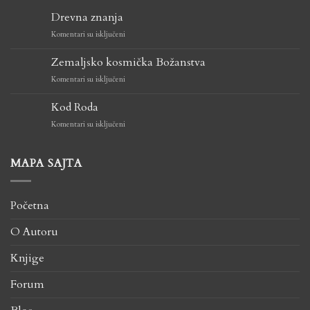
Drevna znanja
na
Komentari su isključeni
Drevna
znanja
Zemaljsko kosmička Božanstva
na
Komentari su isključeni
Zemaljsko
kosmička
Kod Roda
Božanstva
na
Komentari su isključeni
Kod
Roda
MAPA SAJTA
Početna
O Autoru
Knjige
Forum