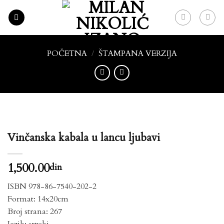
Skip
to
content
POČETNA
/
ŠTAMPANA VERZIJA
Vinčanska kabala u lancu ljubavi
1,500.00
din
ISBN 978-86-7540-202-2
Format: 14x20cm
Broj strana: 267