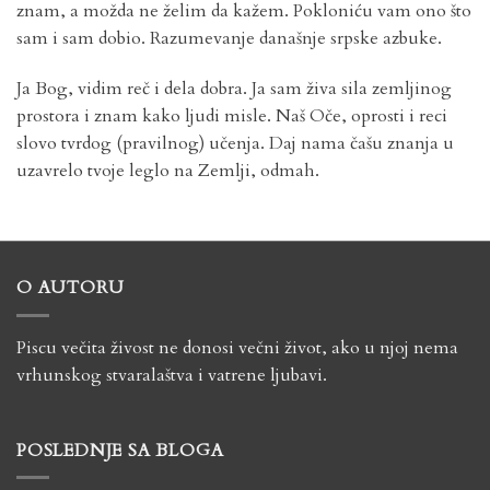
znam, a možda ne želim da kažem. Pokloniću vam ono što
sam i sam dobio. Razumevanje današnje srpske azbuke.
Ja Bog, vidim reč i dela dobra. Ja sam živa sila zemljinog
prostora i znam kako ljudi misle. Naš Oče, oprosti i reci
slovo tvrdog (pravilnog) učenja. Daj nama čašu znanja u
uzavrelo tvoje leglo na Zemlji, odmah.
O AUTORU
Piscu večita živost ne donosi večni život, ako u njoj nema
vrhunskog stvaralaštva i vatrene ljubavi.
POSLEDNJE SA BLOGA