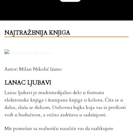
NAJTRAŽENIJA KNJIGA
Autor: Milan Nikolić Izano
LANAC LJUBAVI
Lanac ljubavi je multimedijalno delo u formatu
elektronske knjige i štampane knjige u koloru. Čita se u
dahu, sluša se duhom. Duhovna bajka koja vas iz prošlosti
vodi u budućnost, a večno zadržava u sadašnjosti.
Mit pomešan sa realnošću naučiće vas da razlikujete