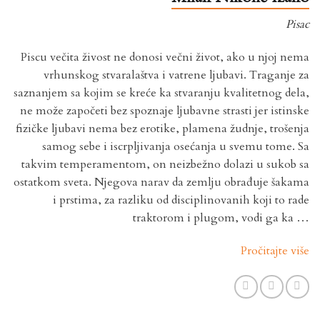
Pisac
Piscu večita živost ne donosi večni život, ako u njoj nema
vrhunskog stvaralaštva i vatrene ljubavi. Traganje za
saznanjem sa kojim se kreće ka stvaranju kvalitetnog dela,
ne može započeti bez spoznaje ljubavne strasti jer istinske
fizičke ljubavi nema bez erotike, plamena žudnje, trošenja
samog sebe i iscrpljivanja osećanja u svemu tome. Sa
takvim temperamentom, on neizbežno dolazi u sukob sa
ostatkom sveta. Njegova narav da zemlju obrađuje šakama
i prstima, za razliku od disciplinovanih koji to rade
traktorom i plugom, vodi ga ka …
Pročitajte više