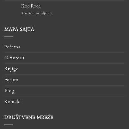
kosmička
Kod Roda
Božanstva
na
Komentari su isključeni
Kod
Roda
MAPA SAJTA
Početna
O Autoru
Knjige
Forum
Blog
Kontakt
DRUŠTVENE MREŽE