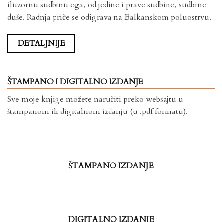
iluzornu sudbinu ega, od jedine i prave sudbine, sudbine
duše. Radnja priče se odigrava na Balkanskom poluostrvu.
DETALJNIJE
ŠTAMPANO I DIGITALNO IZDANJE
Sve moje knjige možete naručiti preko websajtu u
štampanom ili digitalnom izdanju (u .pdf formatu).
ŠTAMPANO IZDANJE
DIGITALNO IZDANJE