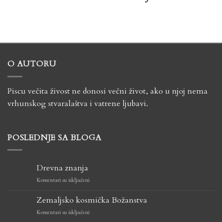
O AUTORU
Piscu večita živost ne donosi večni život, ako u njoj nema
vrhunskog stvaralaštva i vatrene ljubavi.
POSLEDNJE SA BLOGA
Drevna znanja
na
Komentari su isključeni
Drevna
znanja
Zemaljsko kosmička Božanstva
na
Komentari su isključeni
Zemaljsko